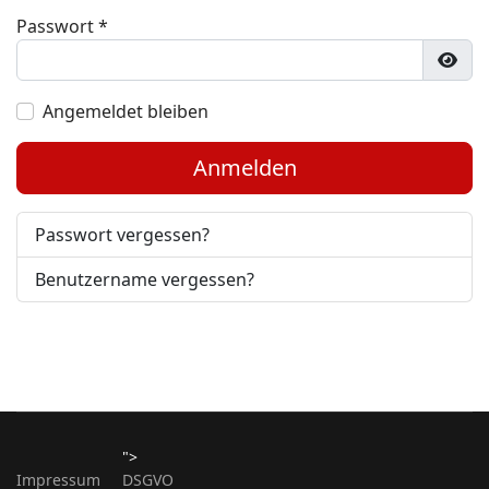
Passwort
*
Pass
Angemeldet bleiben
Anmelden
Passwort vergessen?
Benutzername vergessen?
">
Impressum
DSGVO