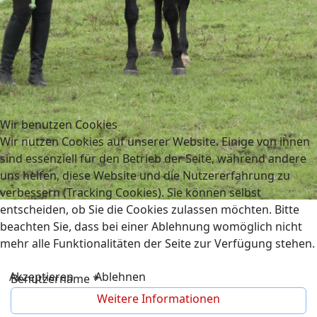
Wir benutzen Cookies
Wir nutzen Cookies auf unserer Website. Einige von ihnen
sind essenziell für den Betrieb der Seite, während andere
uns helfen, diese Website und die Nutzererfahrung zu
verbessern (Tracking Cookies). Sie können selbst
entscheiden, ob Sie die Cookies zulassen möchten. Bitte
beachten Sie, dass bei einer Ablehnung womöglich nicht
mehr alle Funktionalitäten der Seite zur Verfügung stehen.
Akzeptieren
Ablehnen
Benutzername
*
Weitere Informationen