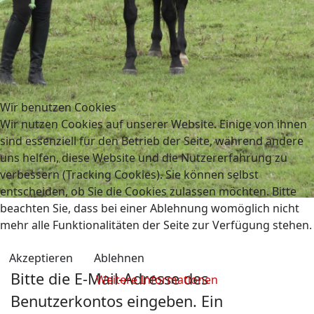
Wir benutzen Cookies
Wir nutzen Cookies auf unserer Website. Einige von ihnen
sind essenziell für den Betrieb der Seite, während andere
uns helfen, diese Website und die Nutzererfahrung zu
verbessern (Tracking Cookies). Sie können selbst
entscheiden, ob Sie die Cookies zulassen möchten. Bitte
beachten Sie, dass bei einer Ablehnung womöglich nicht
mehr alle Funktionalitäten der Seite zur Verfügung stehen.
Akzeptieren
Ablehnen
Bitte die E-Mail-Adresse des
Weitere Informationen
Benutzerkontos eingeben. Ein